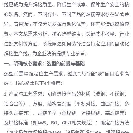
线已成为提升焊接质量、降低生产成本、保障生产安全的核
心装备。然而，不同行业、不同产品的焊接需求存在显著差
异，盲目选型不仅无法发挥自动化优势，还可能造成资源浪
费。本文从需求分析、核心选型维度、关键技术考量、行业
适配案例等方面，系统阐述如何选择适合特定应用的自动化
焊接生产线，为企业决策提供专业参考。
一、明确核心需求：选型的前提与基础
选型前需精准定位生产需求，避免
“大而全”或“盲目追求高
端”，核心聚焦以下
个维度：
4
产品与工艺需求：明确焊接产品的材质（碳钢、不锈钢、
1.
铝合金等）、厚度、结构复杂度（平板对接、曲面焊接、多
接头焊接等）、焊缝类型（角焊缝、对接焊缝、塞焊缝等）
及焊接标准（如
、
、
相关规范）；确定焊接方法
AWS
ISO
GB/T
（熔化极气体保护焊
、钨极氩弧焊
、埋弧焊
GMAW
GTAW
SAW