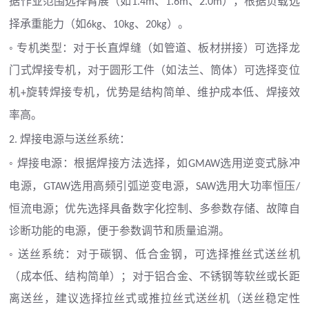
据作业范围选择臂展（如
、
、
），根据负载选
1.4m
1.6m
2.0m
择承重能力（如
、
、
）。
6kg
10kg
20kg
◦ 专机类型：对于长直焊缝（如管道、板材拼接）可选择龙
门式焊接专机，对于圆形工件（如法兰、筒体）可选择变位
机
旋转焊接专机，优势是结构简单、维护成本低、焊接效
+
率高。
焊接电源与送丝系统：
2.
◦ 焊接电源：根据焊接方法选择，如
选用逆变式脉冲
GMAW
电源，
选用高频引弧逆变电源，
选用大功率恒压
GTAW
SAW
/
恒流电源；优先选择具备数字化控制、多参数存储、故障自
诊断功能的电源，便于参数调节和质量追溯。
◦ 送丝系统：对于碳钢、低合金钢，可选择推丝式送丝机
（成本低、结构简单）；对于铝合金、不锈钢等软丝或长距
离送丝，建议选择拉丝式或推拉丝式送丝机（送丝稳定性