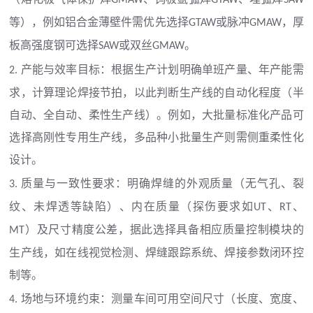
等），例如铝合金薄壁件需优先选择
或脉冲
，厚
GTAW
GMAW
板高强度钢可选择
或双丝
。
SAW
GMAW
产能与效率目标：根据生产计划明确单班产量、年产能需
2.
求，计算理论焊接节拍，以此判断生产线的自动化程度（半
自动、全自动、柔性生产线）。例如，大批量标准化产品可
选择高刚性专用生产线，多品种小批量生产则需侧重柔性化
设计。
质量与一致性要求：明确焊缝的外观质量（无气孔、裂
3.
纹、未焊透等缺陷）、内在质量（探伤要求如
、
、
UT
RT
）及尺寸精度公差，据此选择具备相应质量控制模块的
MT
生产线，如在线视觉检测、焊缝跟踪系统、焊接参数闭环控
制等。
场地与环境约束：测量车间可用空间尺寸（长度、宽度、
4.