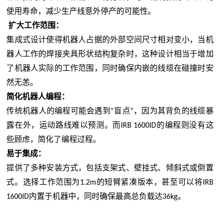
使用寿命，减少生产线意外停产的可能性
。
扩大工作范围
：
集成式设计使得机器人占据的外部空间尺寸相对变小，当机
器人工作的焊接夹具形状结构复杂时，这种设计相当于增加
了机器人实际的工作范围，同时确保内嵌的线缆在碰撞时安
然无恙
。
简化机器人编程
：
传统机器人的编程可能会遇到
盲点
，因为其背负的线缆暴
“
”
露在外，运动路线难以预测。而
的编程则没有这
IRB 1600ID
些顾虑，简化了编程过程
。
易于集成
：
提供了多种安装方式，包括支架式、壁挂式、倾斜式或倒置
式。选择工作范围为
的短臂紧凑版本，甚至可以将
1.2m
IRB
内置于机器中，同时确保最高总负载达
。
1600ID
36kg